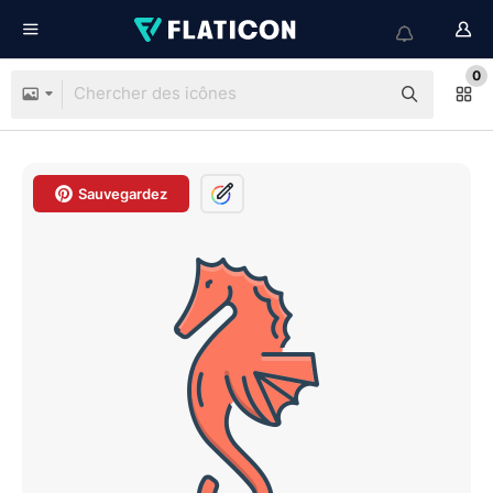
0
Sauvegardez