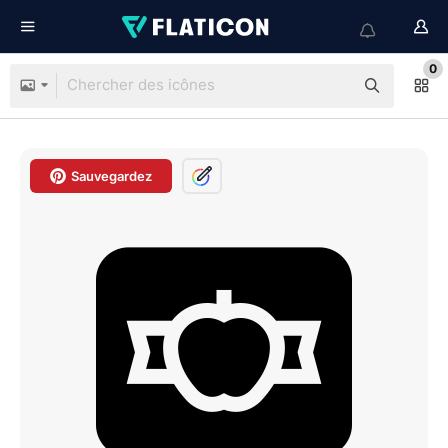
0
Sauvegardez