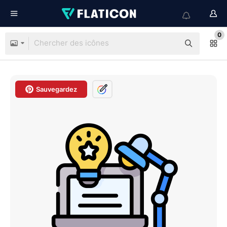
0
Sauvegardez