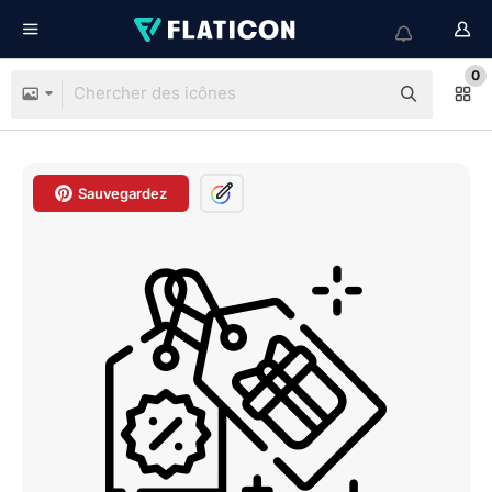
0
Sauvegardez