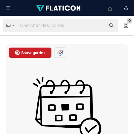
0
Sauvegardez