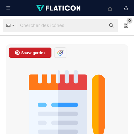
0
Sauvegardez