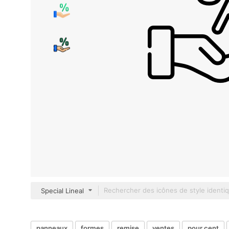
Special Lineal
panneaux
formes
remise
ventes
pour cent