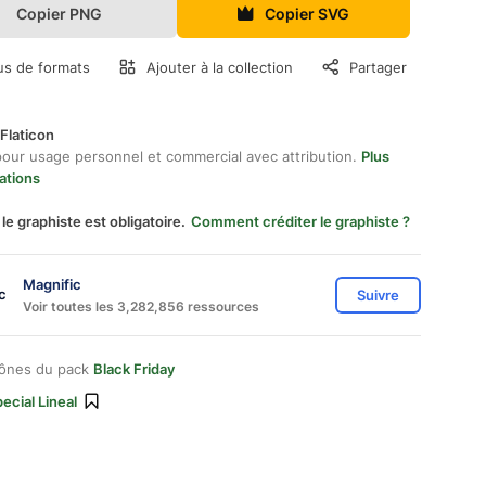
Copier PNG
Copier SVG
us de formats
Ajouter à la collection
Partager
Flaticon
pour usage personnel et commercial avec attribution.
Plus
ations
 le graphiste est obligatoire.
Comment créditer le graphiste ?
Magnific
Suivre
Voir toutes les 3,282,856 ressources
cônes du pack
Black Friday
ecial Lineal