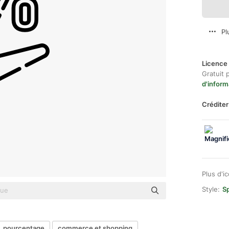
Pl
Licence 
Gratuit 
d'inform
Créditer
Plus d'i
Style:
Sp
pourcentage
commerce et shopping