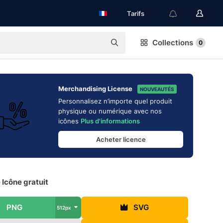
Tarifs
Collections
0
Merchandising License
NOUVEAUTÉS
Personnalisez n’importe quel produit
physique ou numérique avec nos
icônes
Plus d'informations
Acheter licence
Icône gratuit
PNG
SVG
512px