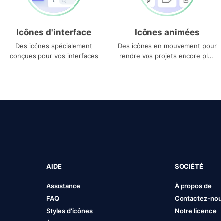
Icônes d'interface
Icônes animées
Des icônes spécialement
Des icônes en mouvement pour
conçues pour vos interfaces
rendre vos projets encore plus
uniques
AIDE
SOCIÉTÉ
Assistance
À propos de
FAQ
Contactez-no
Styles d'icônes
Notre licence