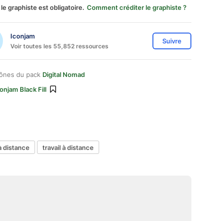
 le graphiste est obligatoire.
Comment créditer le graphiste ?
Iconjam
Suivre
Voir toutes les 55,852 ressources
cônes du pack
Digital Nomad
onjam Black Fill
à distance
travail à distance