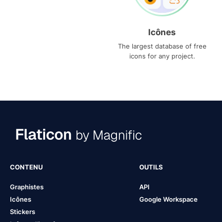
Icônes
The largest database of free
icons for any project.
CONTENU
OUTILS
Graphistes
API
Icônes
Google Workspace
Stickers