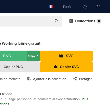
Tarifs
Collections
0
 Working Icône gratuit
PNG
SVG
512px
Copier PNG
Copier SVG
us de formats
Ajouter à la collection
Partager
Flaticon
pour usage personnel et commercial avec attribution.
Plus
ations