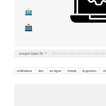
Iconjam black fill
ordinateur
lien
en ligne
travail
la gestion
ré