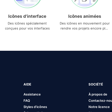
Icônes d'interface
Icônes animées
Des icônes spécialement
Des icônes en mouvement pour
conçues pour vos interfaces
rendre vos projets encore plus
uniques
AIDE
SOCIÉTÉ
Assistance
À propos de
FAQ
Contactez-no
Styles d'icônes
Notre licence