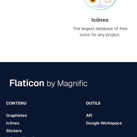
Icônes
The largest database of free
icons for any project.
CONTENU
OUTILS
Graphistes
API
Icônes
Google Workspace
Stickers