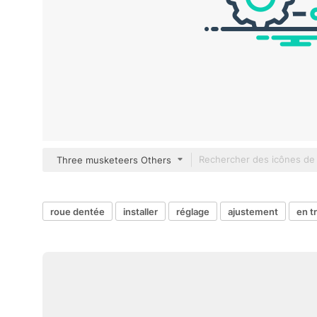
Three musketeers Others
roue dentée
installer
réglage
ajustement
en t