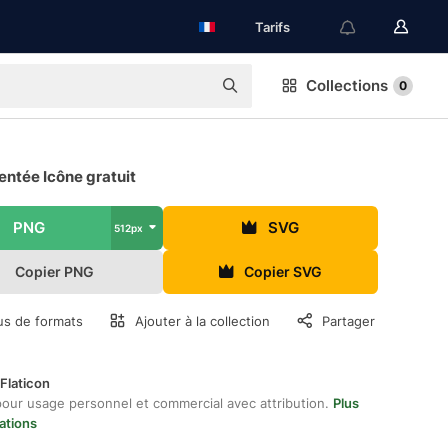
Tarifs
Collections
0
ntée Icône gratuit
PNG
SVG
512px
Copier PNG
Copier SVG
us de formats
Ajouter à la collection
Partager
Flaticon
pour usage personnel et commercial avec attribution.
Plus
ations