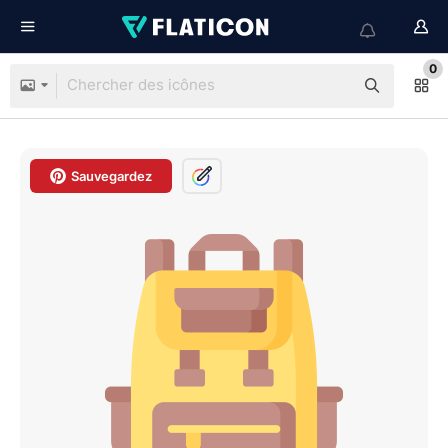
0
Sauvegardez