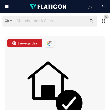
0
Sauvegardez