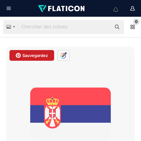
0
Sauvegardez