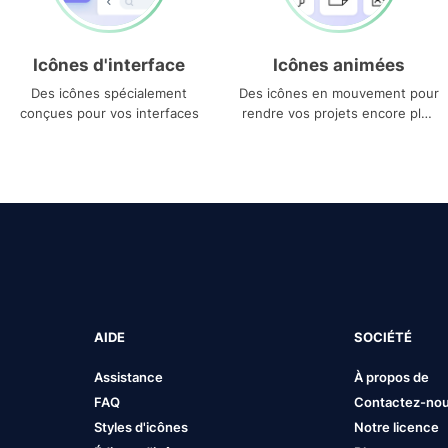
Icônes d'interface
Icônes animées
Des icônes spécialement
Des icônes en mouvement pour
conçues pour vos interfaces
rendre vos projets encore plus
uniques
AIDE
SOCIÉTÉ
Assistance
À propos de
FAQ
Contactez-no
Styles d'icônes
Notre licence