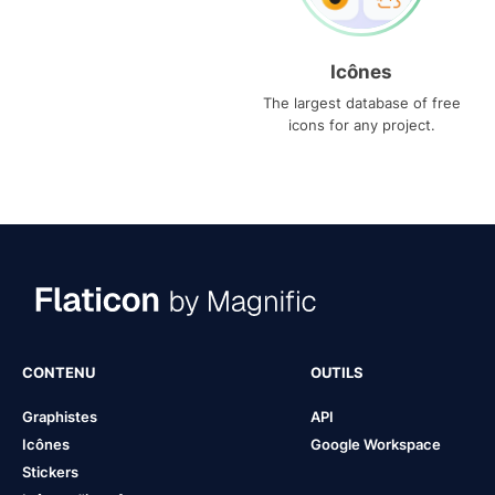
Icônes
The largest database of free
icons for any project.
CONTENU
OUTILS
Graphistes
API
Icônes
Google Workspace
Stickers