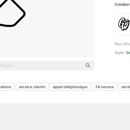
Créditer
Plus d'i
Style:
G
ations
service clients
appel téléphonique
24 heures
servi