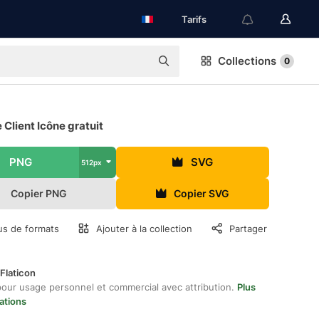
Tarifs
Collections
0
 Client Icône gratuit
PNG
SVG
512px
Copier PNG
Copier SVG
us de formats
Ajouter à la collection
Partager
Flaticon
pour usage personnel et commercial avec attribution.
Plus
ations