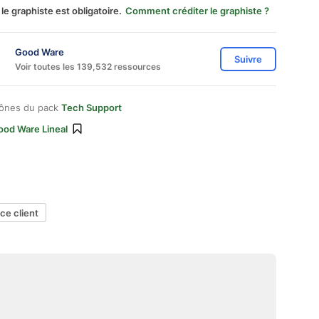
 le graphiste est obligatoire.
Comment créditer le graphiste ?
Good Ware
Suivre
Voir toutes les 139,532 ressources
cônes du pack
Tech Support
ood Ware Lineal
ce client