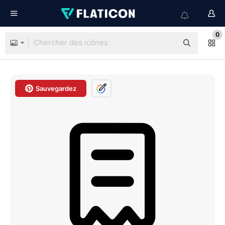
0
Sauvegardez