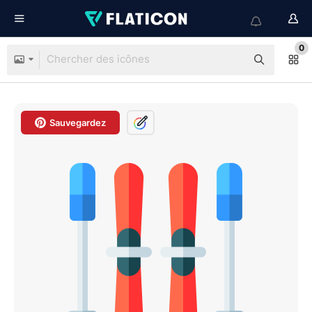
0
Sauvegardez