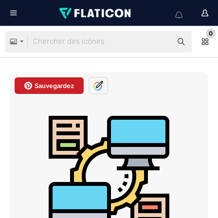
0
Sauvegardez