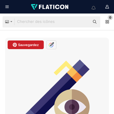
0
Sauvegardez