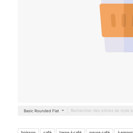
Basic Rounded Flat
boisson
café
tasse à café
pause café
à empor