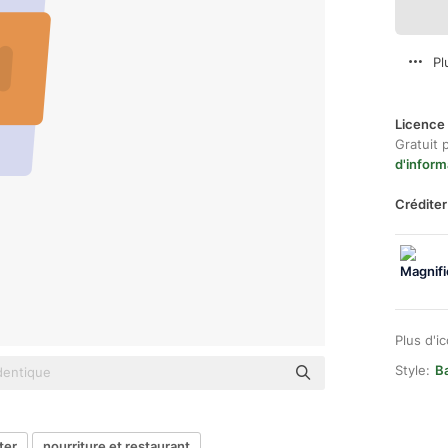
Pl
Licence 
Gratuit 
d'inform
Créditer
Plus d'i
Style:
B
ter
nourriture et restaurant