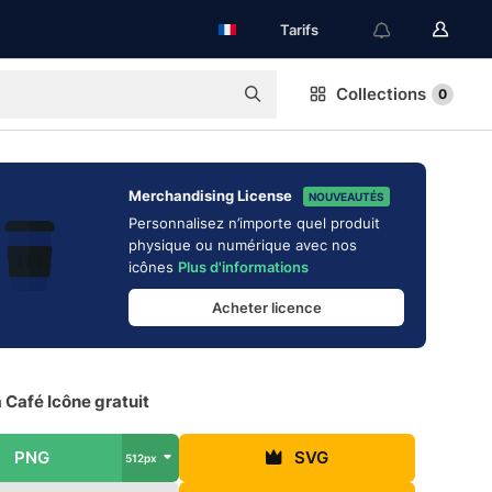
Tarifs
Collections
0
Merchandising License
NOUVEAUTÉS
Personnalisez n’importe quel produit
physique ou numérique avec nos
icônes
Plus d'informations
Acheter licence
 Café Icône gratuit
PNG
SVG
512px