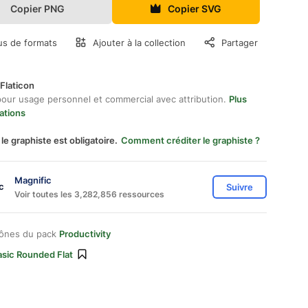
Copier PNG
Copier SVG
us de formats
Ajouter à la collection
Partager
Flaticon
pour usage personnel et commercial avec attribution.
Plus
ations
 le graphiste est obligatoire.
Comment créditer le graphiste ?
Magnific
Suivre
Voir toutes les 3,282,856 ressources
cônes du pack
Productivity
asic Rounded Flat