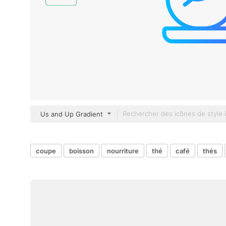
Us and Up Gradient
coupe
boisson
nourriture
thé
café
thés