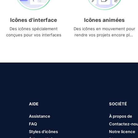
Icônes d'interface
Icônes animées
Des icônes spécialement
Des icônes en mouvement pour
conçues pour vos interfaces
rendre vos projets encore plus
uniques
AIDE
SOCIÉTÉ
Assistance
À propos de
FAQ
Contactez-no
Styles d'icônes
Notre licence