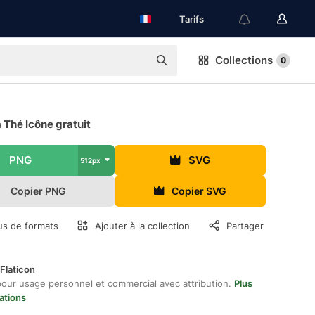
Tarifs
Collections
0
 Thé Icône gratuit
PNG
SVG
512px
Copier PNG
Copier SVG
us de formats
Ajouter à la collection
Partager
Flaticon
pour usage personnel et commercial avec attribution.
Plus
ations