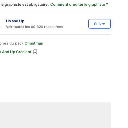
 le graphiste est obligatoire.
Comment créditer le graphiste ?
Us and Up
Suivre
Voir toutes les 69,626 ressources
cônes du pack
Christmas
s And Up Gradient