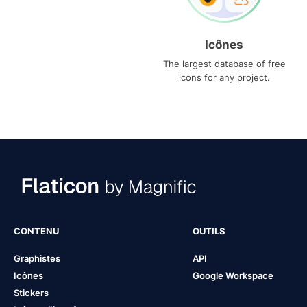
Icônes
The largest database of free
icons for any project.
CONTENU
OUTILS
Graphistes
API
Icônes
Google Workspace
Stickers