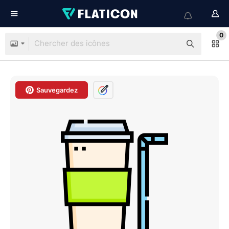
0
Sauvegardez