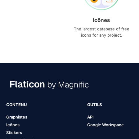
Icônes
The largest database of free
icons for any project.
CONTENU
OUTILS
Graphistes
API
Icônes
Google Workspace
Stickers