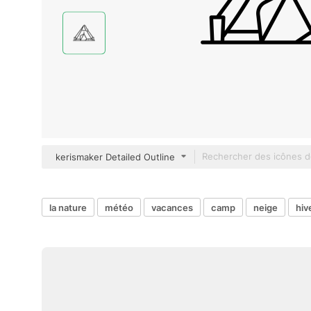
kerismaker Detailed Outline
la nature
météo
vacances
camp
neige
hiv