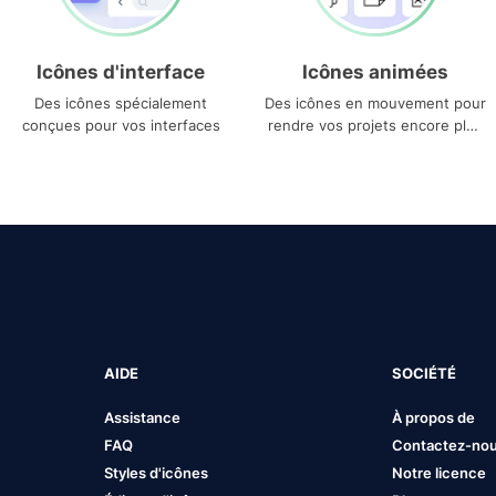
Icônes d'interface
Icônes animées
Des icônes spécialement
Des icônes en mouvement pour
conçues pour vos interfaces
rendre vos projets encore plus
uniques
AIDE
SOCIÉTÉ
Assistance
À propos de
FAQ
Contactez-no
Styles d'icônes
Notre licence