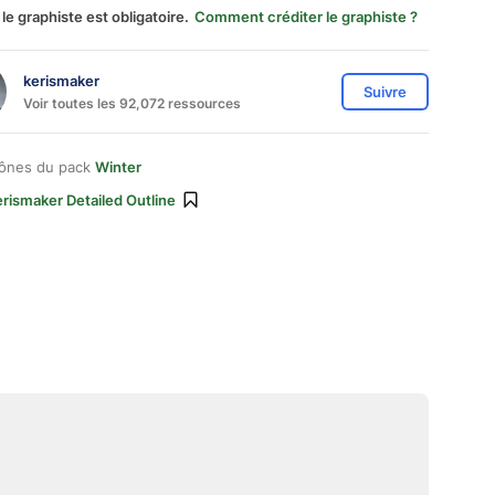
 le graphiste est obligatoire.
Comment créditer le graphiste ?
kerismaker
Suivre
Voir toutes les 92,072 ressources
cônes du pack
Winter
rismaker Detailed Outline