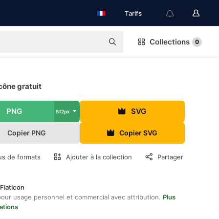
Tarifs
Collections
0
cône gratuit
PNG
SVG
512px
Copier PNG
Copier SVG
us de formats
Ajouter à la collection
Partager
Flaticon
pour usage personnel et commercial avec attribution.
Plus
ations