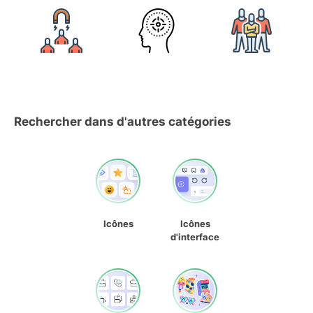
Rechercher dans d'autres catégories
Icônes
Icônes
d'interface