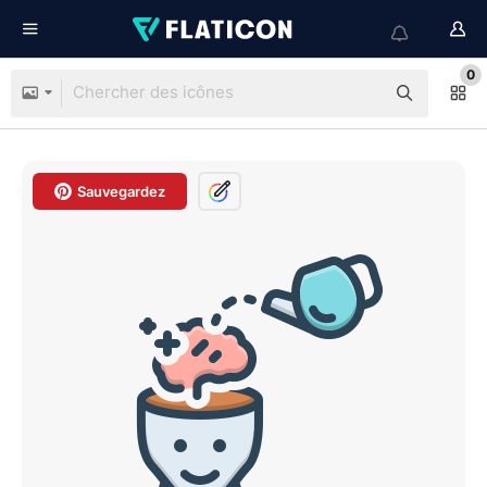
0
Sauvegardez