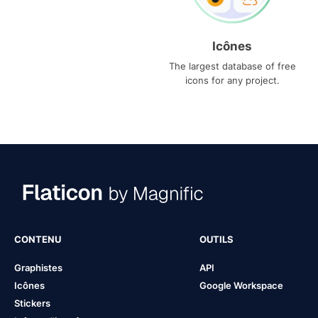
Icônes
The largest database of free
icons for any project.
CONTENU
OUTILS
Graphistes
API
Icônes
Google Workspace
Stickers