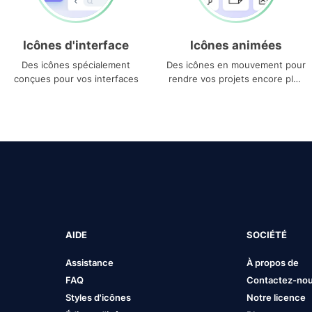
Icônes d'interface
Icônes animées
Des icônes spécialement
Des icônes en mouvement pour
conçues pour vos interfaces
rendre vos projets encore plus
uniques
AIDE
SOCIÉTÉ
Assistance
À propos de
FAQ
Contactez-no
Styles d'icônes
Notre licence