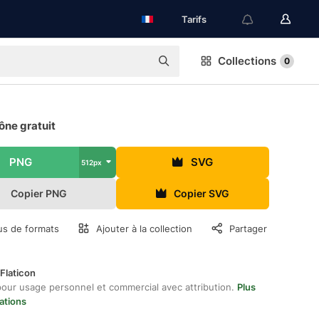
Tarifs
Collections
0
cône gratuit
PNG
SVG
512px
Copier PNG
Copier SVG
us de formats
Ajouter à la collection
Partager
Flaticon
pour usage personnel et commercial avec attribution.
Plus
ations