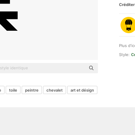
Créditer
Plus d'i
Style:
Cr
e
toile
peintre
chevalet
art et désign