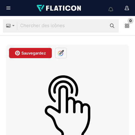
0
Sauvegardez