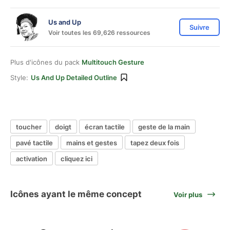
Us and Up
Suivre
Voir toutes les 69,626 ressources
Plus d'icônes du pack
Multitouch Gesture
Style:
Us And Up Detailed Outline
toucher
doigt
écran tactile
geste de la main
pavé tactile
mains et gestes
tapez deux fois
activation
cliquez ici
Icônes ayant le même concept
Voir plus