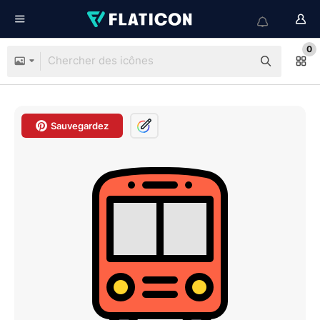
0
Sauvegardez