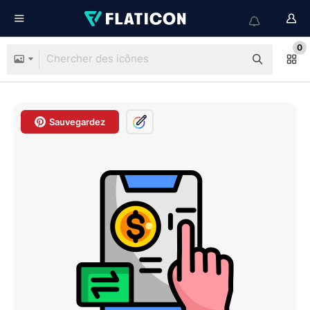
0
Sauvegardez