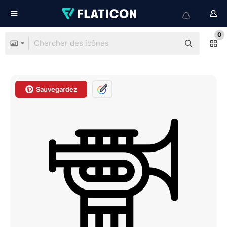
0
Sauvegardez