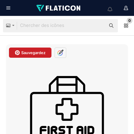
0
Sauvegardez