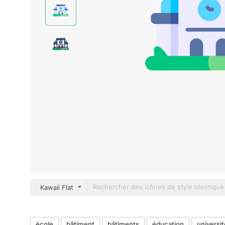
Kawaii Flat
école
bâtiment
bâtiments
éducation
universit