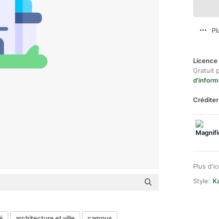
Pl
Licence 
Gratuit 
d'inform
Créditer
Plus d'i
Style:
Ka
é
architecture et ville
campus