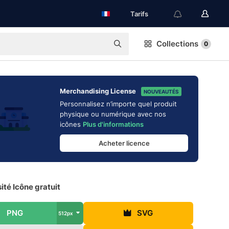
Tarifs
Collections
0
Merchandising License
NOUVEAUTÉS
Personnalisez n’importe quel produit
physique ou numérique avec nos
icônes
Plus d'informations
Acheter licence
ité Icône gratuit
PNG
SVG
512px