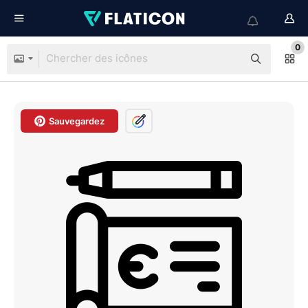
0
Sauvegardez