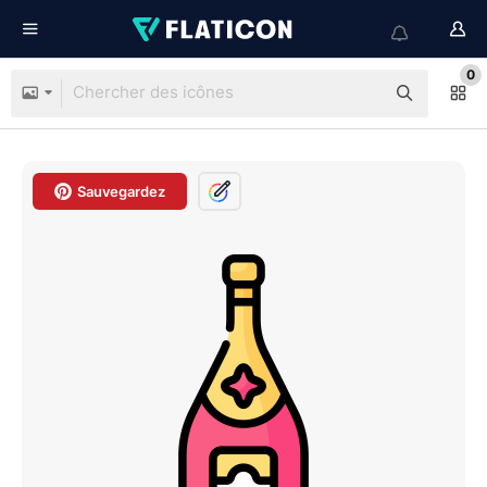
0
Sauvegardez