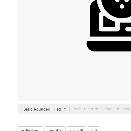
Basic Rounded Filled
ordinateur
portable
sans fil
wifi