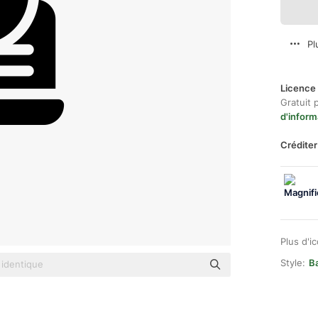
Pl
Licence 
Gratuit 
d'inform
Créditer
Plus d'i
Style:
Ba