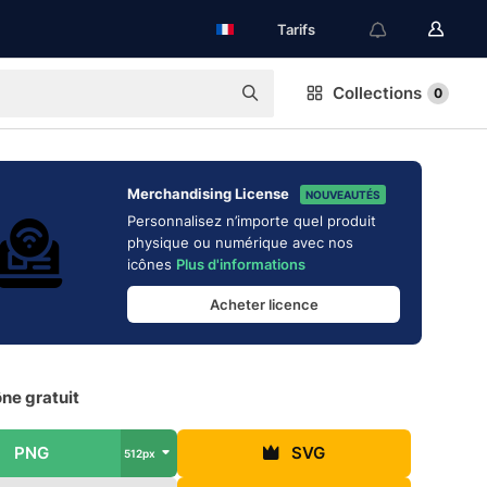
Tarifs
Collections
0
Merchandising License
NOUVEAUTÉS
Personnalisez n’importe quel produit
physique ou numérique avec nos
icônes
Plus d'informations
Acheter licence
ône gratuit
PNG
SVG
512px