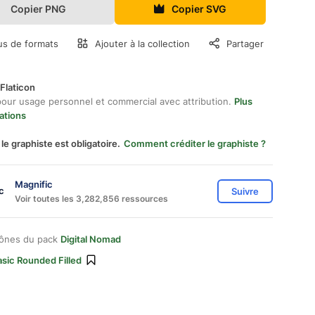
Copier PNG
Copier SVG
us de formats
Ajouter à la collection
Partager
Flaticon
pour usage personnel et commercial avec attribution.
Plus
ations
 le graphiste est obligatoire.
Comment créditer le graphiste ?
Magnific
Suivre
Voir toutes les 3,282,856 ressources
cônes du pack
Digital Nomad
sic Rounded Filled