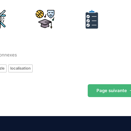
connexes
zle
localisation
Page
suivante