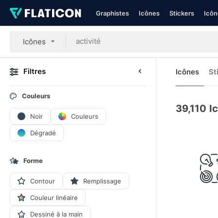
Graphistes
Icônes
Stickers
Icôn
Icônes
Filtres
Icônes
St
Couleurs
39,110
I
Noir
Couleurs
Dégradé
Forme
Contour
Remplissage
Couleur linéaire
Dessiné à la main