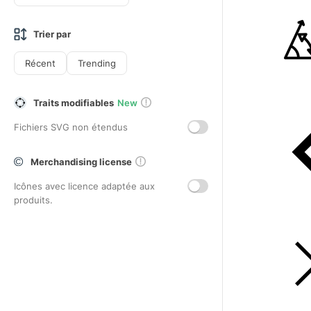
Trier par
Récent
Trending
Traits modifiables
New
Fichiers SVG non étendus
Merchandising license
Icônes avec licence adaptée aux
produits.