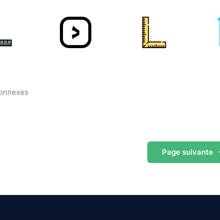
connexes
Page
suivante