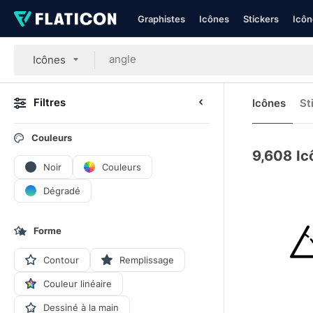
Graphistes
Icônes
Stickers
Icôn
Icônes
Filtres
Icônes
St
Couleurs
9,608
Ic
Noir
Couleurs
Dégradé
Forme
Contour
Remplissage
Couleur linéaire
Dessiné à la main