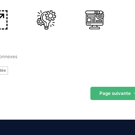
connexes
dée
Page
suivante