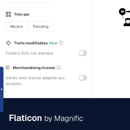
Trier par
Récent
Trending
Traits modifiables
New
Fichiers SVG non étendus
Merchandising license
Icônes avec licence adaptée aux
produits.