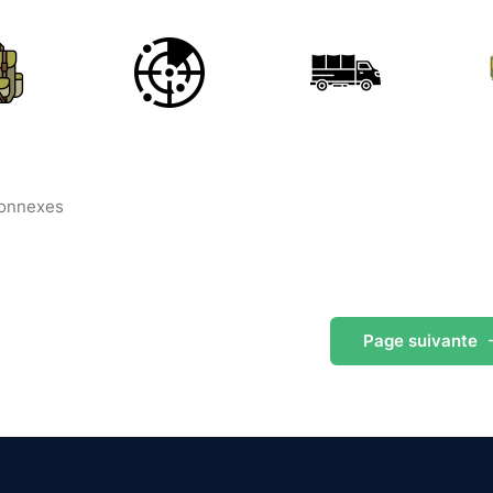
connexes
Page
suivante