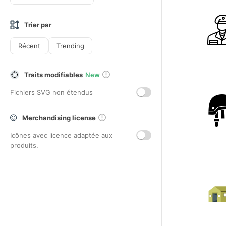
Trier par
Récent
Trending
Traits modifiables
New
Fichiers SVG non étendus
Merchandising license
Icônes avec licence adaptée aux
produits.