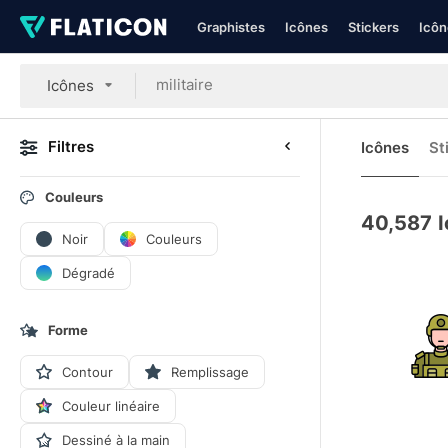
Graphistes
Icônes
Stickers
Icôn
Icônes
Filtres
Icônes
St
Couleurs
40,587
I
Noir
Couleurs
Dégradé
Forme
Contour
Remplissage
Couleur linéaire
Dessiné à la main