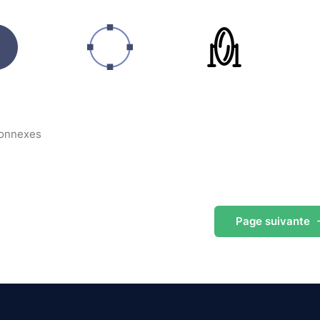
connexes
Page
suivante