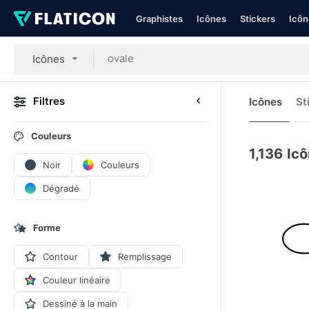
Graphistes
Icônes
Stickers
Icôn
Icônes
Filtres
Icônes
St
Couleurs
1,136
Icô
Noir
Couleurs
Dégradé
Forme
Contour
Remplissage
Couleur linéaire
Dessiné à la main