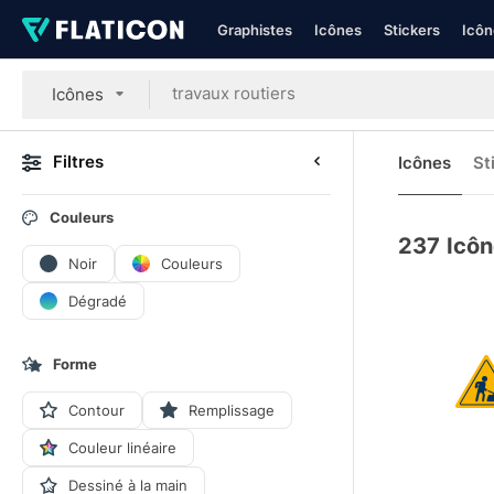
Graphistes
Icônes
Stickers
Icôn
Icônes
Filtres
Icônes
St
Couleurs
237
Icôn
Noir
Couleurs
Dégradé
Forme
Contour
Remplissage
Couleur linéaire
Dessiné à la main