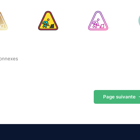
connexes
Page
suivante