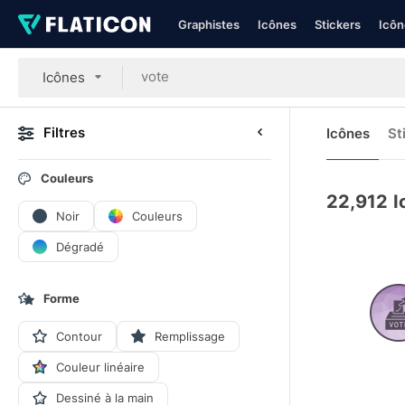
Graphistes
Icônes
Stickers
Icôn
Icônes
Filtres
Icônes
St
Couleurs
22,912
I
Noir
Couleurs
Dégradé
Forme
Contour
Remplissage
Couleur linéaire
Dessiné à la main