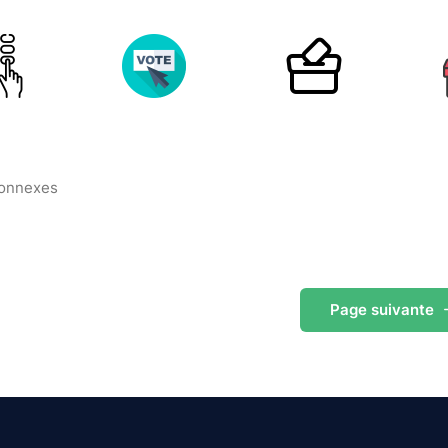
connexes
Page
suivante