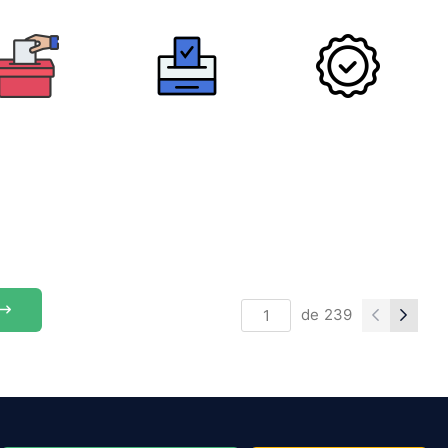
de
239