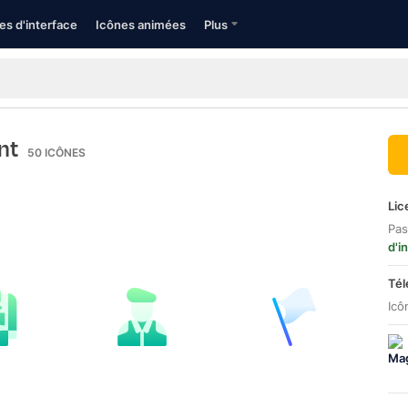
es d'interface
Icônes animées
Plus
nt
50
ICÔNES
Lic
Pas
d'i
Tél
Icô