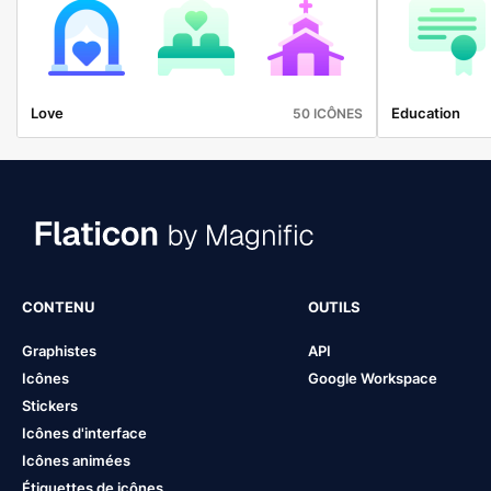
Love
Education
50 ICÔNES
CONTENU
OUTILS
Graphistes
API
Icônes
Google Workspace
Stickers
Icônes d'interface
Icônes animées
Étiquettes de icônes