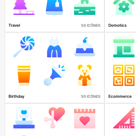
Travel
Domotics
50 ICÔNES
Birthday
Ecommerce
50 ICÔNES