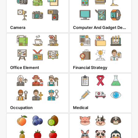
Computer And Gadget Devices
Camera
Office Element
Financial Strategy
Occupation
Medical