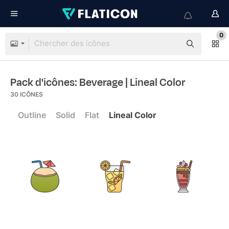
0
Pack d'icônes: Beverage
| Lineal Color
30
ICÔNES
Outline
Solid
Flat
Lineal Color