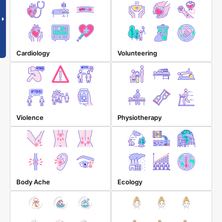
Cardiology
Volunteering
Violence
Physiotherapy
Body Ache
Ecology