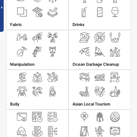
Fabric
Drinks
Manipulation
Ocean Garbage Cleanup
Bully
Asian Local Tourism