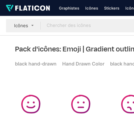
Graphistes
Icônes
Stickers
Icôn
Icônes
Pack d'icônes: Emoji
| Gradient outli
black hand-drawn
Hand Drawn Color
black han