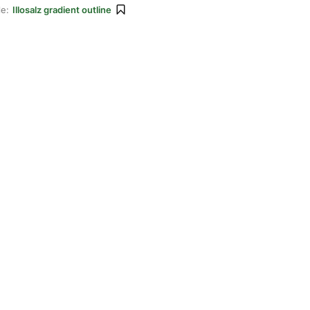
le:
Illosalz gradient outline