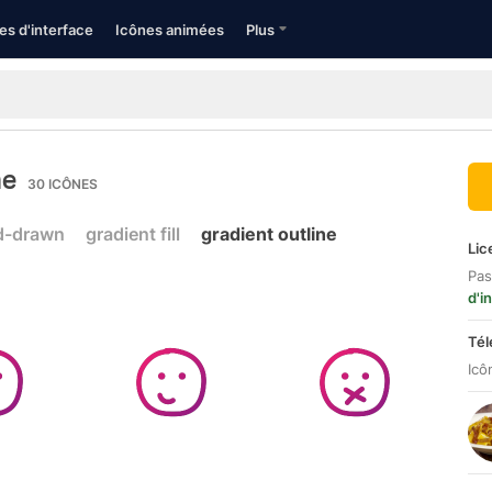
es d'interface
Icônes animées
Plus
ne
30
ICÔNES
d-drawn
gradient fill
gradient outline
Lic
Pas
d'i
Tél
Icô