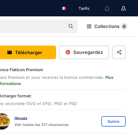
Tarifs
Collections
0
Sauvegardez
Télécharger
ence Flaticon Premium
sez Premium et vous recevrez la licence commerciale.
Plus
nformations
écharger format:
ne vectorielle (SVG et EPS), PNG et PSD
Illosalz
Suivre
Voir toutes les 311 ressources