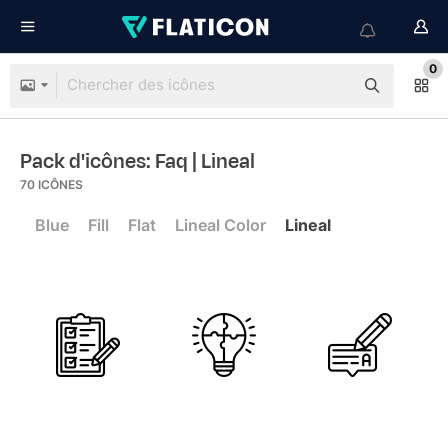
0
Pack d'icônes: Faq
| Lineal
70
ICÔNES
Blue
Fill
Flat
Lineal Color
Lineal