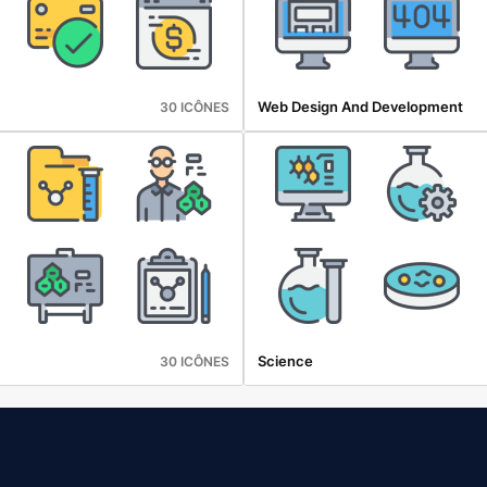
Web Design And Development
30 ICÔNES
Science
30 ICÔNES