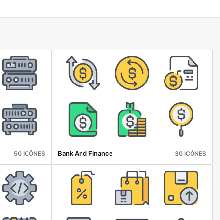
Bank And Finance
50 ICÔNES
30 ICÔNES