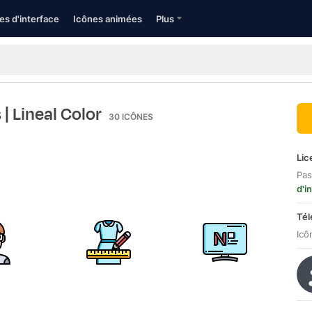
es d'interface
Icônes animées
Plus
s
| Lineal Color
30
ICÔNES
Lic
Pas
d'i
Tél
Icô