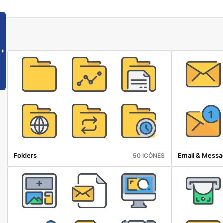
Folders
Email & Messa
50 ICÔNES