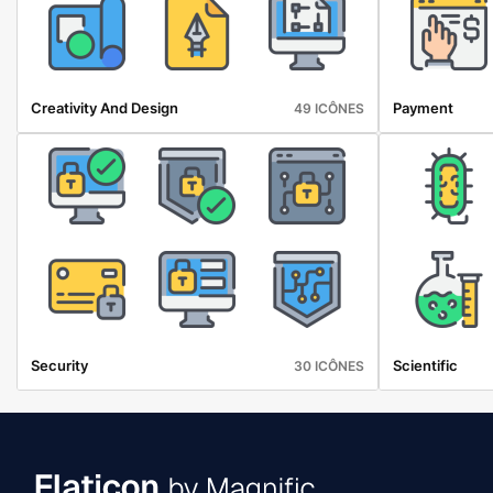
Creativity And Design
Payment
49 ICÔNES
Security
Scientific
30 ICÔNES