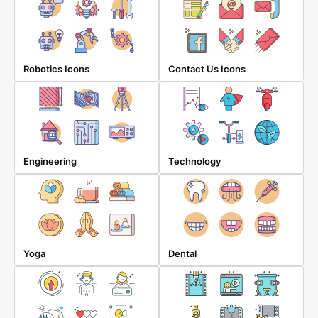
Robotics Icons
Contact Us Icons
Engineering
Technology
Yoga
Dental