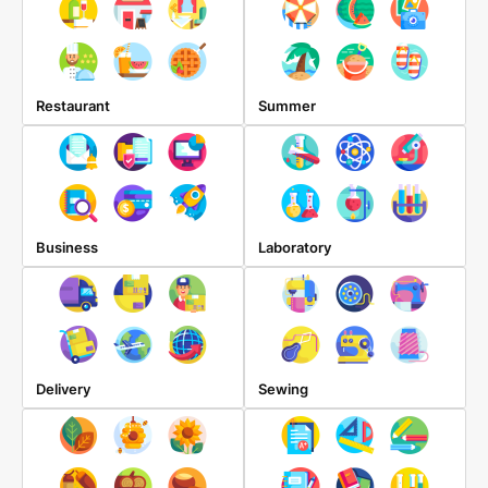
Restaurant
Summer
Business
Laboratory
Delivery
Sewing