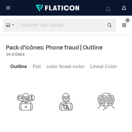
0
Pack d'icônes: Phone fraud
| Outline
36
ICÔNES
Outline
Flat
color lineal-color
Lineal Color